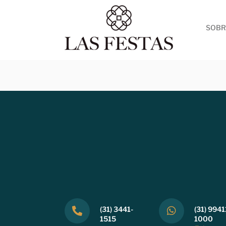
SOBR
(31) 3441-
(31) 9941
1515
1000