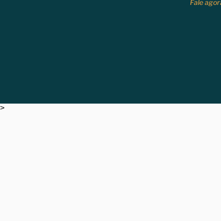
Fale agor
>