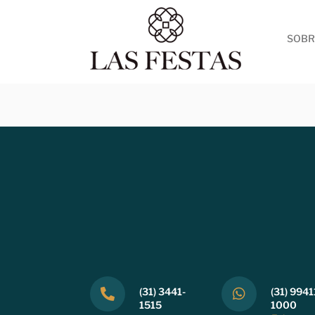
SOBR
(31) 3441-
(31) 9941
1515
1000