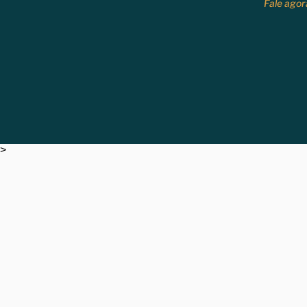
Fale agor
>