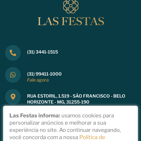
(31) 3441-1515
(31) 99411-1000
Fale agora
RUA ESTORIL, 1.519 - SÃO FRANCISCO - BELO
HORIZONTE - MG, 31255-190
Ver mapa
Las Festas informa:
usamos cookies para
personalizar anúncios e melhorar a sua
experiência no site. Ao continuar navegando,
você concorda com a nossa
Política de
Copyright 2021