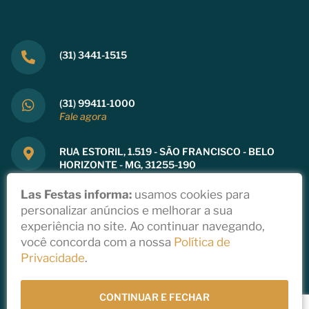
(31) 3441-1515
(31) 99411-1000
Fale agora
RUA ESTORIL, 1.519 - SÃO FRANCISCO - BELO
HORIZONTE - MG, 31255-190
Ver mapa
Las Festas informa:
usamos cookies para
personalizar anúncios e melhorar a sua
experiência no site. Ao continuar navegando,
você concorda com a nossa
Política de
Copyright 2021
Privacidade
.
Política de Privacidade
Todos direitos reservados a Las Festas
Desenvolvido por
StudioGT
CONTINUAR E FECHAR