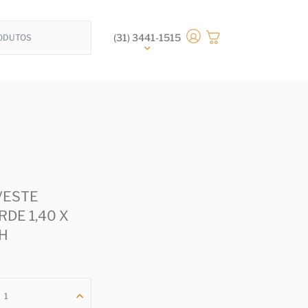
(31) 3441-1515
VESTE
DE 1,40 X
 H