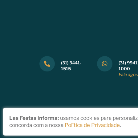
(31) 3441-
(31) 9941
1515
1000
Fale agor
Las Festas informa:
usamos cookies para personaliza
concorda com a nossa
Política de Privacidade
.