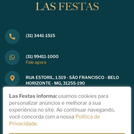
(31) 3441-1515
(31) 99411-1000
Fale agora
RUA ESTORIL, 1.519 - SÃO FRANCISCO - BELO
HORIZONTE - MG, 31255-190
Ver mapa
Las Festas informa:
usamos cookies para
personalizar anúncios e melhorar a sua
experiência no site. Ao continuar navegando,
você concorda com a nossa
Política de
Copyright 2021
Privacidade
.
Política de Privacidade
Todos direitos reservados a Las Festas