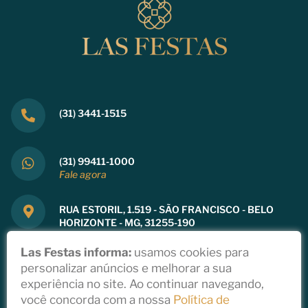
(31) 3441-1515
(31) 99411-1000
Fale agora
RUA ESTORIL, 1.519 - SÃO FRANCISCO - BELO
HORIZONTE - MG, 31255-190
Ver mapa
Las Festas informa:
usamos cookies para
personalizar anúncios e melhorar a sua
experiência no site. Ao continuar navegando,
você concorda com a nossa
Política de
Copyright 2021