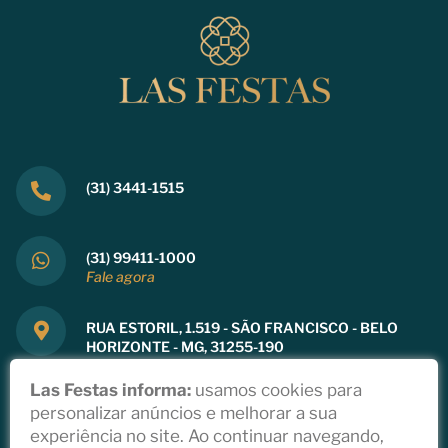
(31) 3441-1515
(31) 99411-1000
Fale agora
RUA ESTORIL, 1.519 - SÃO FRANCISCO - BELO
HORIZONTE - MG, 31255-190
Ver mapa
Las Festas informa:
usamos cookies para
personalizar anúncios e melhorar a sua
experiência no site. Ao continuar navegando,