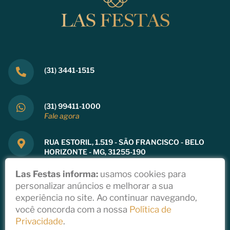
(31) 3441-1515
(31) 99411-1000
Fale agora
RUA ESTORIL, 1.519 - SÃO FRANCISCO - BELO
HORIZONTE - MG, 31255-190
Ver mapa
Las Festas informa:
usamos cookies para
personalizar anúncios e melhorar a sua
experiência no site. Ao continuar navegando,
você concorda com a nossa
Política de
Copyright 2021
Privacidade
.
Política de Privacidade