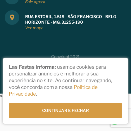
Fale agora
RUA ESTORIL, 1.519 - SÃO FRANCISCO - BELO
HORIZONTE - MG, 31255-190
Ver mapa
Copyright 2021
Política de Privacidade
Las Festas informa:
usamos cookies para
Todos direitos reservados a Las Festas
personalizar anúncios e melhorar a sua
Desenvolvido por
StudioGT
experiência no site. Ao continuar navegando,
você concorda com a nossa
Política de
Privacidade
.
>
CONTINUAR E FECHAR