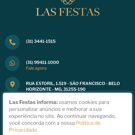
(31) 3441-1515
(31) 99411-1000
Fale agora
RUA ESTORIL, 1.519 - SÃO FRANCISCO - BELO
HORIZONTE - MG, 31255-190
Ver mapa
Las Festas informa:
usamos cookies para
personalizar anúncios e melhorar a sua
experiência no site. Ao continuar navegando,
você concorda com a nossa
Política de
Copyright 2021
Privacidade
.
Política de Privacidade