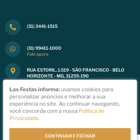
(31) 3441-1515
(31) 99411-1000
Fale agora
RUA ESTORIL, 1.519 - SÃO FRANCISCO - BELO
HORIZONTE - MG, 31255-190
Ver mapa
Las Festas informa:
usamos cookies para
personalizar anúncios e melhorar a sua
experiência no site. Ao continuar navegando,
você concorda com a nossa
Política de
Copyright 2021
Privacidade
.
Política de Privacidade
Todos direitos reservados a Las Festas
Desenvolvido por
StudioGT
CONTINUAR E FECHAR