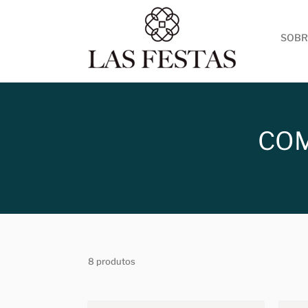
SOBR
COM
8 produtos