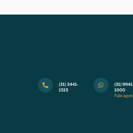
(31) 3441-
(31) 9941
1515
1000
Fale agor