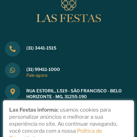
(31) 3441-1515
(31) 99411-1000
Fale agora
RUA ESTORIL, 1.519 - SÃO FRANCISCO - BELO
HORIZONTE - MG, 31255-190
Ver mapa
Las Festas informa:
usamos cookies para
personalizar anúncios e melhorar a sua
experiência no site. Ao continuar navegando,
você concorda com a nossa
Política de
Copyright 2021