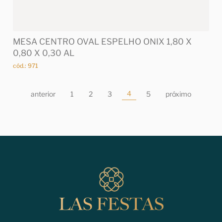
MESA CENTRO OVAL ESPELHO ONIX 1,80 X
0,80 X 0,30 AL
cód.: 971
4
anterior
1
2
3
5
próximo