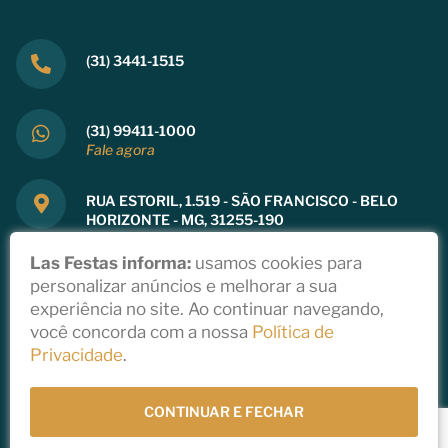
(31) 3441-1515
(31) 99411-1000
Fale agora
RUA ESTORIL, 1.519 - SÃO FRANCISCO - BELO
HORIZONTE - MG, 31255-190
Ver mapa
Las Festas informa:
usamos cookies para
personalizar anúncios e melhorar a sua
experiência no site. Ao continuar navegando,
você concorda com a nossa
Política de
Copyright 2021
Privacidade
.
Política de Privacidade
Todos direitos reservados a Las Festas
Desenvolvido por
StudioGT
CONTINUAR E FECHAR