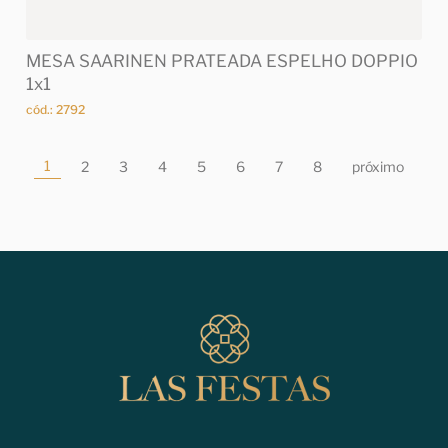
MESA SAARINEN PRATEADA ESPELHO DOPPIO
1x1
cód.: 2792
1
2
3
4
5
6
7
8
próximo