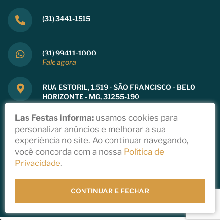
(31) 3441-1515
(31) 99411-1000
Fale agora
RUA ESTORIL, 1.519 - SÃO FRANCISCO - BELO
HORIZONTE - MG, 31255-190
Ver mapa
Las Festas informa:
usamos cookies para
personalizar anúncios e melhorar a sua
experiência no site. Ao continuar navegando,
você concorda com a nossa
Política de
Copyright 2021
Privacidade
.
Política de Privacidade
Todos direitos reservados a Las Festas
Desenvolvido por
StudioGT
CONTINUAR E FECHAR