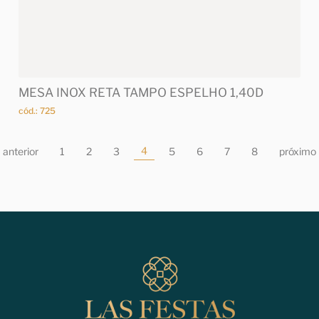
MESA INOX RETA TAMPO ESPELHO 1,40D
cód.: 725
4
anterior
1
2
3
5
6
7
8
próximo