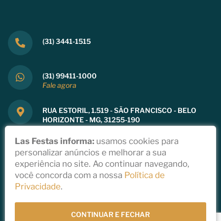
(31) 3441-1515
(31) 99411-1000
Fale agora
RUA ESTORIL, 1.519 - SÃO FRANCISCO - BELO
HORIZONTE - MG, 31255-190
Ver mapa
Las Festas informa:
usamos cookies para
personalizar anúncios e melhorar a sua
experiência no site. Ao continuar navegando,
você concorda com a nossa
Política de
Copyright 2021
Privacidade
.
Política de Privacidade
Todos direitos reservados a Las Festas
Desenvolvido por
StudioGT
CONTINUAR E FECHAR