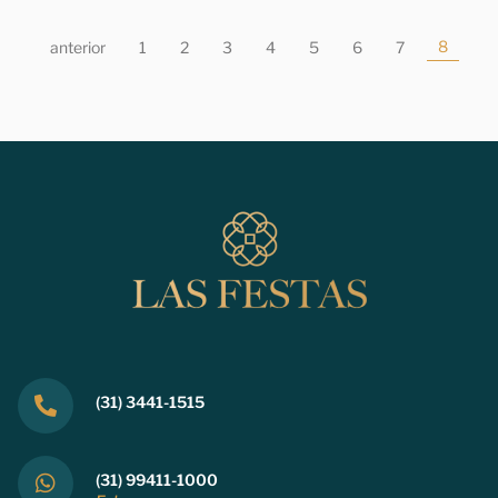
8
anterior
1
2
3
4
5
6
7
(31) 3441-1515
(31) 99411-1000