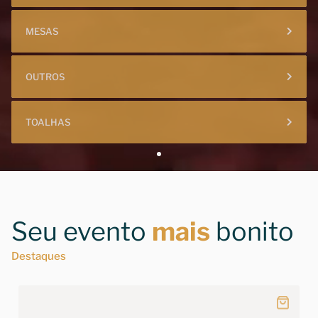
MESAS
OUTROS
TOALHAS
Seu evento
mais
bonito
Destaques